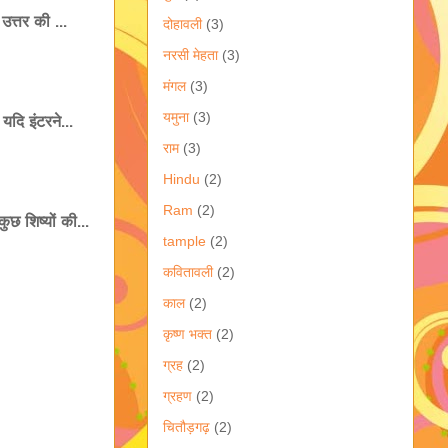
उत्तर की ...
दोहावली
(3)
नरसी मेहता
(3)
मंगल
(3)
यमुना
(3)
यदि इंटरने...
राम
(3)
Hindu
(2)
Ram
(2)
छ शिष्यों की...
tample
(2)
कवितावली
(2)
काल
(2)
कृष्ण भक्त
(2)
ग्रह
(2)
ग्रहण
(2)
चितौड़गढ़
(2)