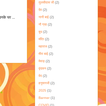
तुलसीदास जी
(2)
देव
(2)
नके घर ...
नानी बाई
(2)
नौ ग्रह
(2)
बुध
(2)
मंदिर
(2)
महाराज
(2)
मीरा बाई
(2)
मेवाड़
(2)
वृंदावन
(2)
वेद
(2)
हनुमानजी
(2)
2025
(1)
Barmer
(1)
COVID
(1)