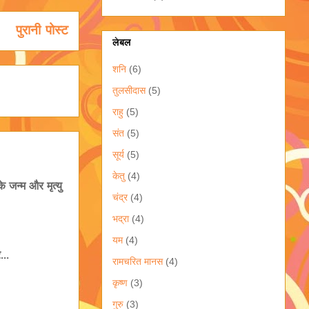
पुरानी पोस्ट
लेबल
शनि
(6)
तुलसीदास
(5)
राहु
(5)
संत
(5)
सूर्य
(5)
केतु
(4)
 जन्म और मृत्यु
चंद्र
(4)
भद्रा
(4)
यम
(4)
...
रामचरित मानस
(4)
कृष्ण
(3)
गुरु
(3)