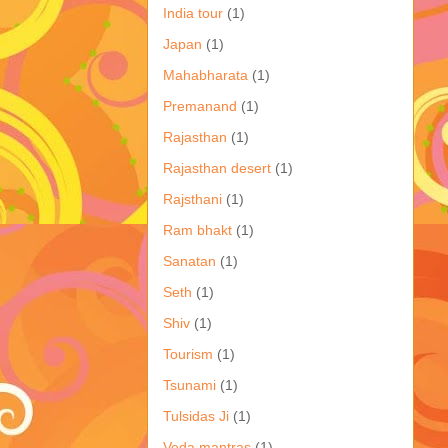
India tour
(1)
Japan
(1)
Mahabharata
(1)
Premanand
(1)
Rajasthan
(1)
Rajasthan desert
(1)
Rajsthani
(1)
Ram bhakt
(1)
Sanatan
(1)
Seth
(1)
Shiv
(1)
Tourism
(1)
Tsunami
(1)
Tulsidas Ji
(1)
Veda mantras
(1)