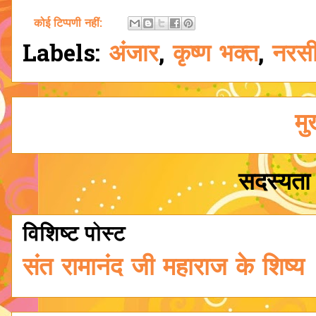
कोई टिप्पणी नहीं:
Labels:
अंजार
,
कृष्ण भक्त
,
नरसी
मु
सदस्यता 
विशिष्ट पोस्ट
संत रामानंद जी महाराज के शिष्य