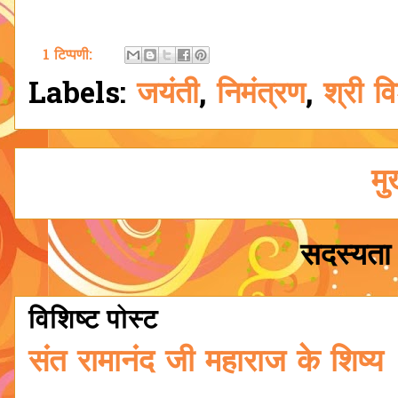
1 टिप्पणी:
Labels:
जयंती
,
निमंत्रण
,
श्री वि
मु
सदस्यता 
विशिष्ट पोस्ट
संत रामानंद जी महाराज के शिष्य