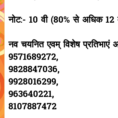
नोट:- 10 वी (80% से अधिक 1
नव चयनित एवम् विशेष प्रतिभाएं अप
9571689272,
9828847036,
9928016299,
963640221,
8107887472