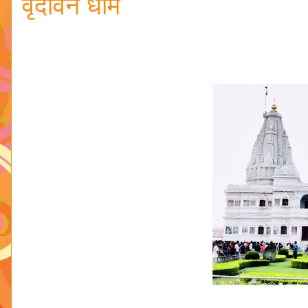
वृंदावन धाम