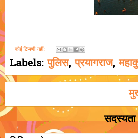
कोई टिप्पणी नहीं:
Labels:
पुलिस
,
प्रयागराज
,
महाकु
मु
सदस्यता 